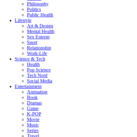
Philosophy
Politics
Public Health
Lifestyle
Art & Design
Mental Health
Sex Esteem
Sport
Relationship
Work-Life
Science & Tech
Health
Pop Science
Tech Nerd
Social Media
Entertainment
Animation
Book
Dramas
Game
K-POP
Movie
Music
Series
Travel