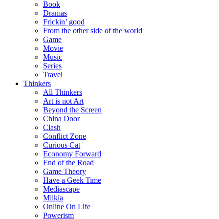
Book
Dramas
Frickin’ good
From the other side of the world
Game
Movie
Music
Series
Travel
Thinkers
All Thinkers
Art is not Art
Beyond the Screen
China Door
Clash
Conflict Zone
Curious Cat
Economy Forward
End of the Road
Game Theory
Have a Geek Time
Mediascape
Miikia
Online On Life
Powerism