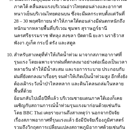
ภาคใต้ คลื่นลมแรงบริเวณอ่าวไทยตอนล่างและอากาศ
หนาวเย็นบริเวณไทยตอนบน ซึ่งจะมีผลกระทบตั้งแต่วันที่
28 – 30 พฤศจิกายน ทำให้ภาคใต้ตอนล่างมีฝนตกหนักถึง
หนักมากหลายพื้นที่บริเวณ ชุมพร สุราษฎร์ธานี
นครศรีธรรมราช พัทลุง สงขลา ปัตตานี ยะลา นราธิวาส
พังงา ภูเก็ต กระบี่ ตรัง และสตูล
สำหรับสาเหตุที่ทำให้เกิดน้ำท่วม มาจากสภาพอากาศที่
รุนแรง โดยเฉพาะจากฝนที่ตกลงมาอย่างต่อเนื่องเป็นเวลา
หลายวัน ทำให้มีน้ำสะสม และรอการระบาย ประกอบกับ
ฝนที่ยังตกลงมาเรื่อยๆ จนทำให้เกิดเป็นน้ำท่วมสูง อีกทั้งยัง
ต้องเฝ้าระวังน้ำป่าไหลหลาก และดินโคลนถล่มในหลาย
พื้นที่ด้วย
ย้อนกลับไปเมื่อปีที่แล้ว บริเวณชายแดนภาคใต้เองก็เคย
เผชิญกับสถานการณ์น้ำท่วมรุนแรงมาก่อนด้วยเช่นกัน
โดย BBC Thai เคยรายงานถึงสาเหตุว่า นอกจากปัจจัย
เรื่องสภาพอากาศที่รุนแรงแล้ว ยังมีปัจจัยเรื่องภูมิศาสตร์
รวมถึงวิกฤตการเปลี่ยนแปลงสถาพภูมิอากาศด้วยเช่นกัน