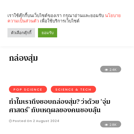
เราใช้คุ๊กกี้บนเว็บไซต์ของเรา กรุณาอ่านและยอมรับ
นโยบาย
ความเป็นส่วนตัว
เพื่อใช้บริการเว็บไซต์
Search
Categories
ตัวเลือกคุ๊กกี้
ยอมรับ
กล่องสุ่ม
2.4K
POP SCIENCE
SCIENCE & TECH
ทำไมเราถึงชอบกล่องสุ่ม? ว่าด้วย ‘จุ่ม
ศาสตร์’ กับเหตุผลของคนชอบลุ้น
Posted On 2 August 2024
2.8K