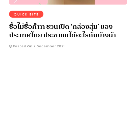
QUICK BITE
ซื้อไม่ซื้อค๊าาา ชวนเปิด ‘กล่องสุ่ม’ ของ
ประเทศไทย ประชาชนได้อะไรกันบ้างน้า
Posted On 7 December 2021