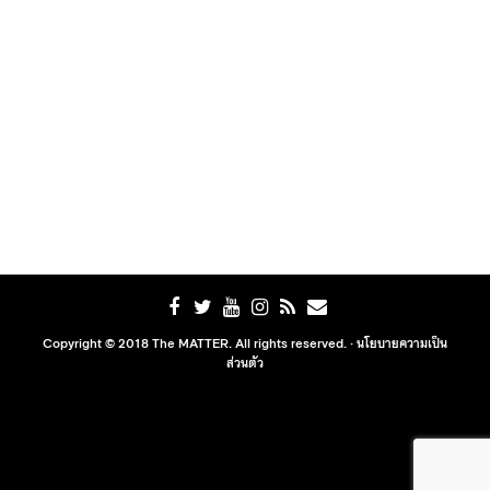
Copyright © 2018 The MATTER. All rights reserved. ·
นโยบายความเป็น
ส่วนตัว