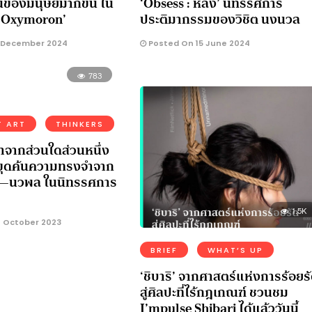
นของมนุษย์มากขึ้น ใน
‘Obsess : หลง’ นิทรรศการ
 ‘Oxymoron’
ประติมากรรมของวิชิต นงนวล
 December 2024
Posted On 15 June 2024
783
T ART
THINKERS
าจากส่วนใดส่วนหนึ่ง
 ขุดค้นความทรงจำจาก
๋อ—นวพล ในนิทรรศการ
1.5K
 October 2023
BRIEF
WHAT’S UP
‘ชิบาริ’ จากศาสตร์แห่งการร้อยร
สู่ศิลปะที่ไร้กฎเกณฑ์ ชวนชม
I’mpulse Shibari ได้แล้ววันนี้