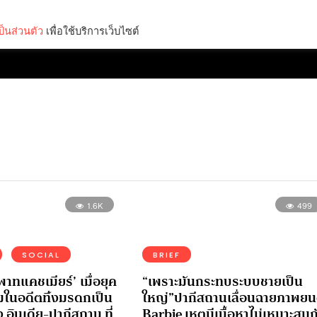
็นส่วนตัว
เพื่อใช้บริการเว็บไซต์
Lifestyle
Science & Tech
Entertainment
Thinkers
1.6K
499
SOCIAL
BRIEF
ิพาทแคชเมียร์’ เมื่อยุค
“เพราะมันกระทบระบบชายเป็น
มในอดีตทิ้งมรดกเป็น
ใหญ่”ปากีสถานเลื่อนฉายภาพยน
 อินเดีย-ปากีสถาน ที่
Barbie เหตุมีเนื้อหาไม่เหมาะสมก