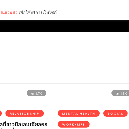
็นส่วนตัว
เพื่อใช้บริการเว็บไซต์
Lifestyle
Science & Tech
Entertainment
Thinkers
1.7K
1.6K
RELATIONSHIP
MENTAL HEALTH
SOCIAL
ผลที่ชาวมิลเลนเนียลอย
WORK-LIFE