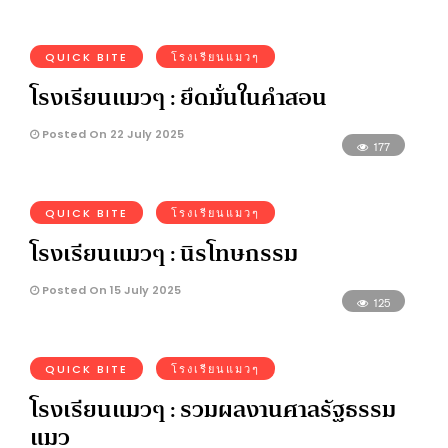
QUICK BITE
โรงเรียนแมวๆ
โรงเรียนแมวๆ : ยึดมั่นในคำสอน
Posted On 22 July 2025
177
QUICK BITE
โรงเรียนแมวๆ
โรงเรียนแมวๆ : นิรโทษกรรม
Posted On 15 July 2025
125
QUICK BITE
โรงเรียนแมวๆ
โรงเรียนแมวๆ : รวมผลงานศาลรัฐธรรม
แมว