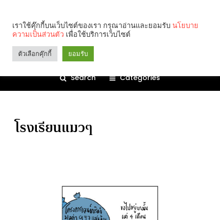
เราใช้คุ๊กกี้บนเว็บไซต์ของเรา กรุณาอ่านและยอมรับ
นโยบาย
ความเป็นส่วนตัว
เพื่อใช้บริการเว็บไซต์
ตัวเลือกคุ๊กกี้
ยอมรับ
Search
Categories
โรงเรียนแมวๆ