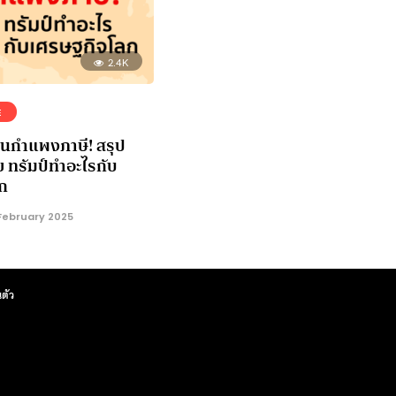
2.4K
E
 ขึ้นกำแพงภาษี! สรุป
 ทรัมป์ทำอะไรกับ
ก
February 2025
ตัว