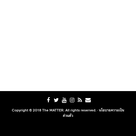
Copyright © 2018 The MATTER. All rights reserved. ·
นโยบายความเป็น
ส่วนตัว