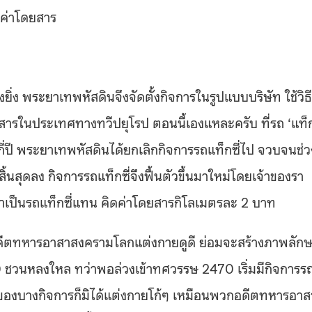
องค่าโดยสาร
ิ่ง พระยาเทพหัสดินจึงจัดตั้งกิจการในรูปแบบบริษัท ใช้วิธี
รในประเทศทางทวีปยุโรป ตอนนี้เองแหละครับ ที่รถ ‘แท็กซ
ม่กี่ปี พระยาเทพหัสดินได้ยกเลิกกิจการรถแท็กซี่ไป จวบจนช่ว
สุดลง กิจการรถแท็กซี่จึงฟื้นตัวขึ้นมาใหม่โดยเจ้าของรา
าทำเป็นรถแท็กซี่แทน คิดค่าโดยสารกิโลเมตรละ 2 บาท
ป็นอดีตทหารอาสาสงครามโลกแต่งกายดูดี ย่อมจะสร้างภาพลัก
วนหลงใหล ทว่าพอล่วงเข้าทศวรรษ 2470 เริ่มมีกิจการร
กซี่ของบางกิจการก็มิได้แต่งกายโก้ๆ เหมือนพวกอดีตทหารอาส