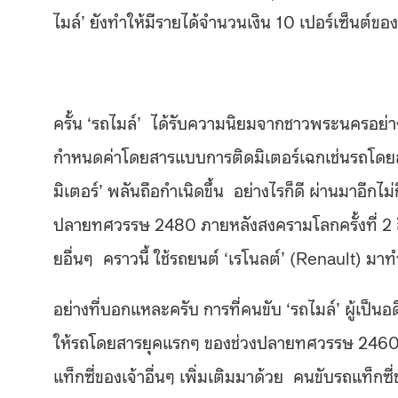
ไมล์’ ยังทำให้มีรายได้จำนวนเงิน 10 เปอร์เซ็นต์ข
ครั้น ‘รถไมล์’ ได้รับความนิยมจากชาวพระนครอย่างย
กำหนดค่าโดยสารแบบการติดมิเตอร์เฉกเช่นรถโดยสา
มิเตอร์’ พลันถือกำเนิดขึ้น อย่างไรก็ดี ผ่านมาอีกไ
ปลายทศวรรษ 2480 ภายหลังสงครามโลกครั้งที่ 2 สิ้น
ยอื่นๆ คราวนี้ ใช้รถยนต์ ‘เรโนลต์’ (Renault) ม
อย่างที่บอกแหละครับ การที่คนขับ ‘รถไมล์’ ผู้เ
ให้รถโดยสารยุคแรกๆ ของช่วงปลายทศวรรษ 2460 ช
แท็กซี่ของเจ้าอื่นๆ เพิ่มเติมมาด้วย คนขับรถแท็