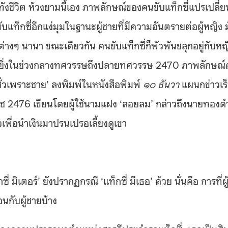
ังชีวิต ห้วงยามนี้เอง ภาพลักษณ์ของคนขับแท็กซี่แปรเปลี่ย
แท็กซี่อีกแง่มุมในฐานะผู้ชายที่มีความอันตรายต่อผู้หญิง 
ต่างๆ นานา ขณะเดียวกัน คนขับแท็กซี่ก็พัวพันขลุกอยู่กับหญ
 ยิ่งในช่วงกลางทศวรรษถึงปลายทศวรรษ 2470 ภาพลักษณ์ด
นชั่วเพราะชาย’ ลงพิมพ์ในหนังสือพิมพ์
๑๐ ธันวา
แผนกข่าวเร
าช 2476 เขียนโดยผู้ใช้นามแฝง ‘ลอยลม’ กล่าวถึงนายทองด
เพื่อนำเงินมาปรนเปรอเลี้ยงดูเขา
ตอร์’ ยังปรากฏกรณี ‘แท็กซี่ มีเธอ’ ด้วย นั่นคือ การที่ผู
กับผู้ชายบ้าง