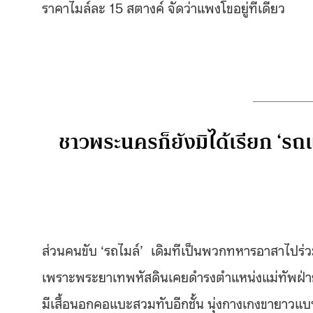
ราคาไมล์ละ 15 สตางค์ จัดว่าแพงโขอยู่ทีเดียว
ชาวพระนครก็ยังมิได้เรียก ‘รถแ
ส่วนคนขับ ‘รถไมล์’ เดิมทีเป็นพวกทหารอาสาไปร่ว
เพราะพระยาเทพหัสดินเคยดำรงตำแหน่งแม่ทัพฝ่ายไ
มีเสื้อนอกคอแบะสวมทับอีกชั้น นุ่งกางเกงขายาวแบบ