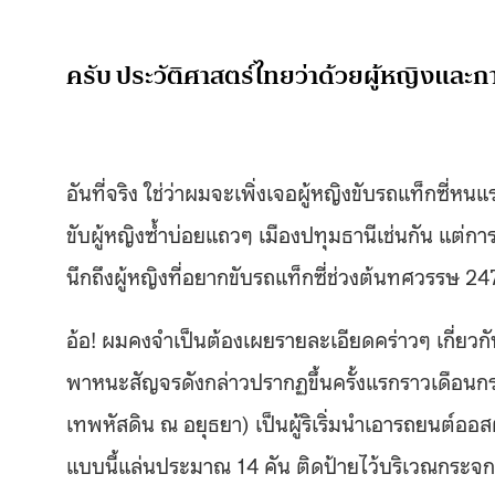
ครับ ประวัติศาสตร์ไทยว่าด้วยผู้หญิงและกา
อันที่จริง ใช่ว่าผมจะเพิ่งเจอผู้หญิงขับรถแท็กซี่
ขับผู้หญิงซ้ำบ่อยแถวๆ เมืองปทุมธานีเช่นกัน แต่กา
นึกถึงผู้หญิงที่อยากขับรถแท็กซี่ช่วงต้นทศวรรษ 2
อ้อ! ผมคงจำเป็นต้องเผยรายละเอียดคร่าวๆ เกี่ยว
พาหนะสัญจรดังกล่าวปรากฏขึ้นครั้งแรกราวเดือน
เทพหัสดิน ณ อยุธยา) เป็นผู้ริเริ่มนำเอารถยนต์ออ
แบบนี้แล่นประมาณ 14 คัน ติดป้ายไว้บริเวณกระจกด