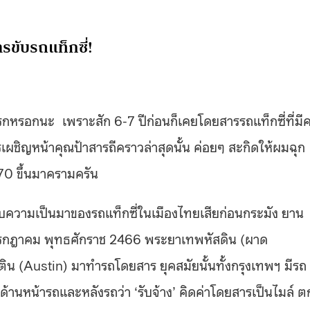
รขับรถแท็กซี่!
หนแรกหรอกนะ เพราะสัก 6-7 ปีก่อนก็เคยโดยสารรถแท็กซี่ที่มี
รเผชิญหน้าคุณป้าสารถีคราวล่าสุดนั้น ค่อยๆ สะกิดให้ผมฉุก
470 ขึ้นมาครามครัน
กับความเป็นมาของรถแท็กซี่ในเมืองไทยเสียก่อนกระมัง ยาน
กรกฎาคม พุทธศักราช 2466 พระยาเทพหัสดิน (ผาด
สติน (Austin) มาทำรถโดยสาร ยุคสมัยนั้นทั้งกรุงเทพฯ มีรถ
้านหน้ารถและหลังรถว่า ‘รับจ้าง’ คิดค่าโดยสารเป็นไมล์ ต