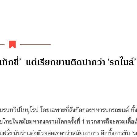
ท็กซี่’ แต่เรียกขานติดปากว่า ‘รถไมล์’
มรบทวีปในยุโรป โดยเฉพาะที่สังกัดกองทหารบกรถยนต์ ทั้งน
ทยในสมัยมหาสงครามโลกครั้งที่ 1 พวกสารถีจะสวมเสื้อเช
ฝรั่ง นับว่าแต่งตัวหล่อเหลานำสมัยเอาการ อีกทั้งการขับ ‘ร