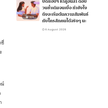
ปัดแอปฯ หาคู่จนล้า ตอบ
วนซ้ำเดิมจนเบื่อ ทำยังไง
ถึงจะเริ่มต้นความสัมพันธ์
224
กับใครสักคนได้จริงๆ นะ
6 August 2026
ี่
ง
ษณ์
ถ
า