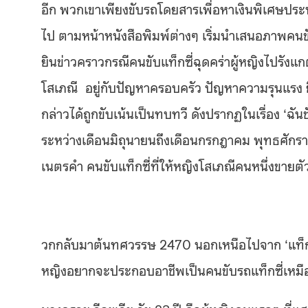
อีก พวกเขาเพียงขับรถโดยสารเพื่อหาเงินพิเศษประท
ไป ตามหน้าหนังสือพิมพ์ต่างๆ เริ่มนำเสนอภาพคนขับ
ยินข่าวคราวกรณีคนขับแท็กซี่ฉุดคร่าผู้หญิงไปรังแก
โสเภณี อยู่กับปัญหาครอบครัว ปัญหาความรุนแรง
กล่าวได้ถูกขับเน้นเป็นทบทวี ดังปรากฏในเรื่อง ‘ฉั
ระหว่างเดือนมิถุนายนถึงเดือนกรกฎาคม พุทธศักร
เนตรคำ คนขับแท็กซี่ที่ให้หญิงโสเภณีคนหนึ่งขายตัว
วกกลับมาต้นทศวรรษ 2470 นอกเหนือไปจาก ‘แท็กซี่ มิเ
หญิงอยากจะประกอบอาชีพเป็นคนขับรถแท็กซี่เหมือน