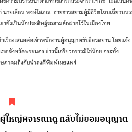
่แสดงความปรารถนาตำแหน่งสารถีประจำรถแท็กซี่ เธอเป็นศิษ
แก่ นายเลื่อน พงษ์โสภณ ชายชาวสยามผู้มีชีวิตโฉบเฉี่ยวบนร
ำ เขายังเป็นนักประดิษฐ์รถสามล้อฝากไว้ในเมืองไทย
เรื่องเสนอต่อเจ้าพนักงานผู้อนุญาตขับขี่ยวดยาน โดยแจ้ง
ตจังหวัดพระนคร ข่าวนี้เกรียวกราวมิใช่น้อย กระทั่ง
ฤษภาคมถึงกับนำลงตีพิมพ์เผยแพร่
้นผู้ใหญ่พิจารณาดู กลับไม่ยอมอนุญาต