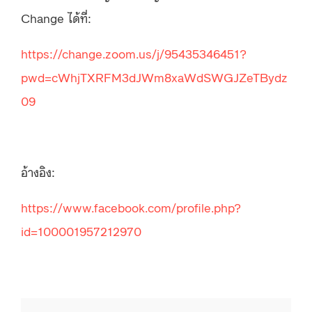
Change ได้ที่:
https://change.zoom.us/j/95435346451?
pwd=cWhjTXRFM3dJWm8xaWdSWGJZeTBydz
09
อ้างอิง:
https://www.facebook.com/profile.php?
id=100001957212970