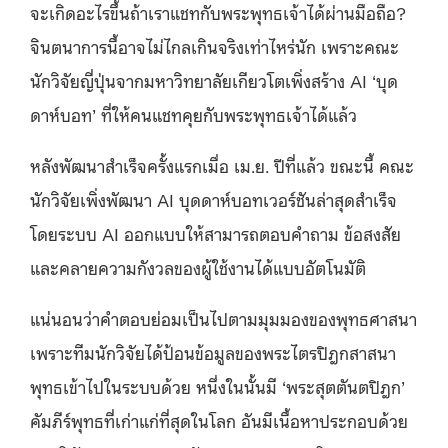
จะเกิดอะไรขึ้นถ้าเราแชทกับพระพุทธเจ้าได้ผ่านมือถือ?
จินตนาการนี้อาจไม่ไกลเกินจริงเท่าไหร่นัก เพราะคณะ
นักวิจัยญี่ปุ่นจากมหาวิทยาลัยเกียวโตเพิ่งสร้าง AI ‘บุด
ดาห์บอท’ ที่ให้คนแชทคุยกับพระพุทธเจ้าได้แล้ว
หลังพัฒนาสำเร็จครั้งแรกเมื่อ เม.ย. ปีที่แล้ว ขณะนี้ คณะ
นักวิจัยเพิ่งพัฒนา AI บุดดาห์บอทเวอร์ชันล่าสุดสำเร็จ
โดยระบบ AI ออกแบบให้สามารถตอบคำถาม ข้อสงสัย
และคลายความกังวลของผู้ใช้งานได้แบบอัตโนมัติ
แน่นอนว่าคำตอบย่อมเป็นไปตามมุมมองของพุทธศาสนา
เพราะทีมนักวิจัยได้ป้อนข้อมูลของพระไตรปิฎกสาสนา
พุทธเข้าไปในระบบด้วย หนึ่งในนั้นมี ‘พระสุตตันตปิฎก’
คัมภีร์พุทธที่เก่าแก่ที่สุดในโลก อันมีเนื้อหาประกอบด้วย