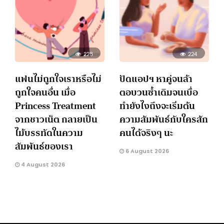
228
224
แฟนไม่ถูกใจเราหรือไม่
ปัดแอปฯ หาคู่จนล้า
ถูกใจคนอื่น เมื่อ
ตอบวนซ้ำเดิมจนเบื่อ
Princess Treatment
ทำยังไงถึงจะเริ่มต้น
จากชาวเน็ต กลายเป็น
ความสัมพันธ์กับใครสัก
ไม้บรรทัดในความ
คนได้จริงๆ นะ
สัมพันธ์ของเรา
6 August 2026
4 August 2026