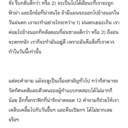
จัง รีบกลับดีกว่า หรือ 2) จะเป็นไปได้มั้ยนะที่เราจะถูก
ฟ้าผ่า และอีกข้อที่น่าสนใจ ถ้ามีแผนจะออกไปข้างนอกใน
วันฝนตก เราจะทำอย่างไรระหว่าง 1) ฝนตกเยอะเกิน เรา
ค่อยไปข้างนอกทีหลังตอนที่ฝนซาลงดีกว่า หรือ 2) ถึงฝน
จะตกหนัก เราก็จะทำมันอยู่ดี เพราะมันคือสิ่งที่เราควร
ทำในวันนี้เท่านั้น
แต่ละคำถาม แม้จะดูเป็นเรื่องสามัญทั่วไป ทว่าก็สามารถ
วัดทัศนคติและตัวตนของผู้ทำแบบทดสอบได้ไม่มากก็
น้อย อีกทั้งกราฟิกที่น่ารักน่าตลอด 12 คำถามก็ช่วยให้เรา
เคลิบเคลิ้มไปกับวันชื้นๆ และคืนเปียกๆ ได้ไม่ยากเลย
จริงๆ