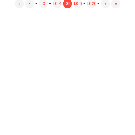
«
‹
›
»
-
10
-
1,014
1,015
1,016
-
1,020
-