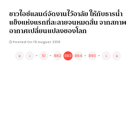
ชาวไอซ์แลนด์จัดงานไว้อาลัย ให้กับธารน้ำ
แข็งแห่งแรกที่ละลายจนหมดสิ้น จากสภาพ
อากาศเปลี่ยนแปลงของโลก
Posted On 19 August 2019
«
‹
›
»
-
10
-
882
883
884
-
890
-