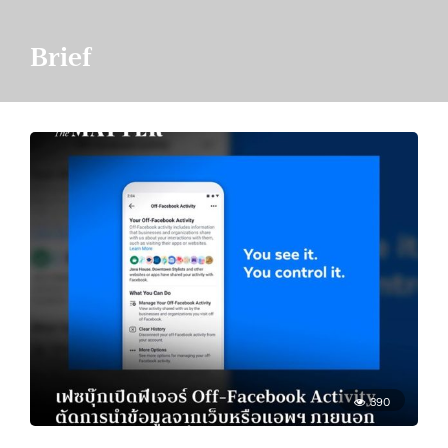
Brief
390