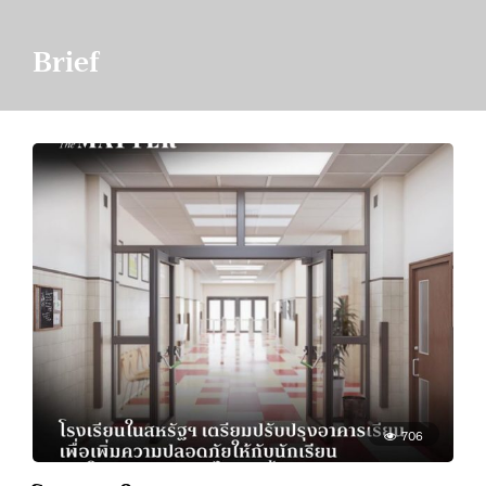
Brief
706