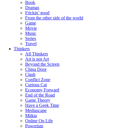
Book
Dramas
Frickin’ good
From the other side of the world
Game
Movie
Music
Series
Travel
Thinkers
All Thinkers
Art is not Art
Beyond the Screen
China Door
Clash
Conflict Zone
Curious Cat
Economy Forward
End of the Road
Game Theory
Have a Geek Time
Mediascape
Miikia
Online On Life
Powerism