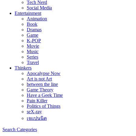
Tech Nerd
Social Media
Entertainment
Animation
Book
Dramas
Game
K-POP
Movie
Music
Series
Travel
Thinkers
Apocalypse Now
Art is not Art
between the line
Game Theory
Have a Geek Time
Pain Killer
Politics of Things
seX-ray
เจแปนนิด
Search
Categories