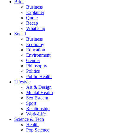
Brief
Business
Explainer
Quote
Recap
What’s up
Social
Business
Economy
Education
Environment
Gender
Philosophy
Politics
Public Health
Lifestyle
Art & Design
Mental Health
Sex Esteem
Sport
Relationship
Work-Life
Science & Tech
Health
Pop Science