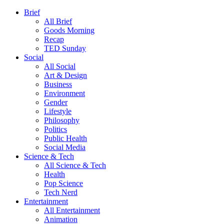
Brief
All Brief
Goods Morning
Recap
TED Sunday
Social
All Social
Art & Design
Business
Environment
Gender
Lifestyle
Philosophy
Politics
Public Health
Social Media
Science & Tech
All Science & Tech
Health
Pop Science
Tech Nerd
Entertainment
All Entertainment
Animation