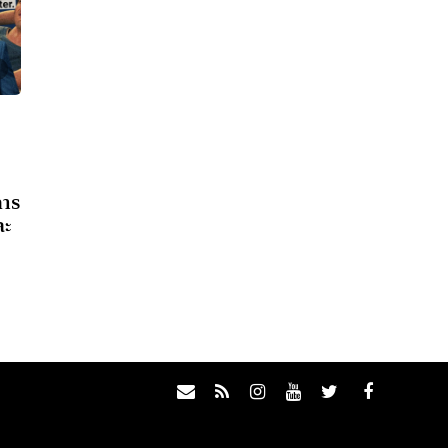
การ
ละ