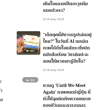
เห็นใจกลายเป็นอาวุธทิ่ม
แทงตัวเรา?
26 May 2026
“เด็กยุคนี้ยังวาดรูปเล่นอยู่
ไหม?” ในวันที่ AI เนรมิต
ภาพได้ดั่งใจแม้กระทั่งปก
282
หนังสือเรียน วิชาศิลปะจะ
สอนให้พวกเขารู้สิ่งใด?
28 May 2026
ม
283
ชวนดู ‘Until We Meet
ัว
Again’ ภาพยนตร์ญี่ปุ่น ที่
ทำให้ฉุกคิดถึงความหมาย
พศ
ของชีวิตและการจากลา