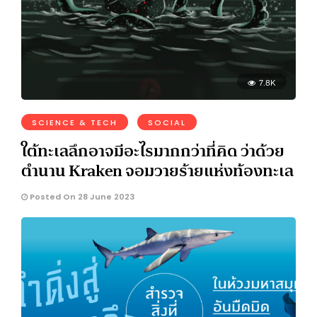
7.8K
SCIENCE & TECH
SOCIAL
ใต้ทะเลลึกอาจมีอะไรมากกว่าที่คิด ว่าด้วย
ตำนาน Kraken จอมวายร้ายแห่งท้องทะเล
Posted On 28 June 2023