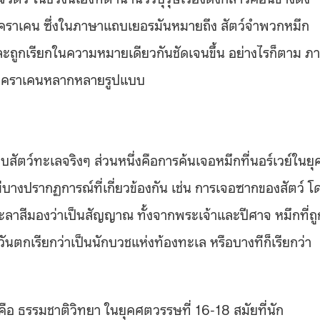
่าคราเคน ซึ่งในภาษาแถบเยอรมันหมายถึง สัตว์จำพวกหมึก
ละถูกเรียกในความหมายเดียวกันชัดเจนขึ้น อย่างไรก็ตาม ภ
วาดคราเคนหลากหลายรูปแบบ
นพบสัตว์ทะเลจริงๆ ส่วนหนึ่งคือการค้นเจอหมึกที่นอร์เวย์ในยุ
นมีบางปรากฏการณ์ที่เกี่ยวข้องกัน เช่น การเจอซากของสัตว์ โ
าสีมองว่าเป็นสัญญาณ ทั้งจากพระเจ้าและปีศาจ หมึกที่ถู
ันตกเรียกว่าเป็นนักบวชแห่งท้องทะเล หรือบางทีก็เรียกว่า
อ ธรรมชาติวิทยา ในยุคศตวรรษที่ 16-18 สมัยที่นัก