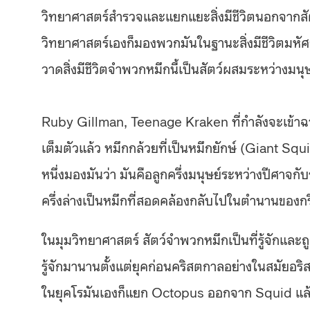
วิทยาศาสตร์สำรวจและแยกแยะสิ่งมีชีวิตนอกจากสัตว์ท
วิทยาศาสตร์เองก็มองพวกมันในฐานะสิ่งมีชีวิตมหั
วาดสิ่งมีชีวิตจำพวกหมึกนี้เป็นสัตว์ผสมระหว่างมนุ
Ruby Gillman, Teenage Kraken ที่กำลังจะเข้าฉา
เต็มตัวแล้ว หมึกกล้วยที่เป็นหมึกยักษ์ (Giant Sq
หนึ่งมองมันว่า มันคือลูกครึ่งมนุษย์ระหว่างปีศาจก
ครึ่งล่างเป็นหมึกที่สอดคล้องกลับไปในตำนานของกร
ในมุมวิทยาศาสตร์ สัตว์จำพวกหมึกเป็นที่รู้จักแล
รู้จักมานานตั้งแต่ยุคก่อนคริสตกาลอย่างในสมัยอร
ในยุคโรมันเองก็แยก Octopus ออกจาก Squid แล