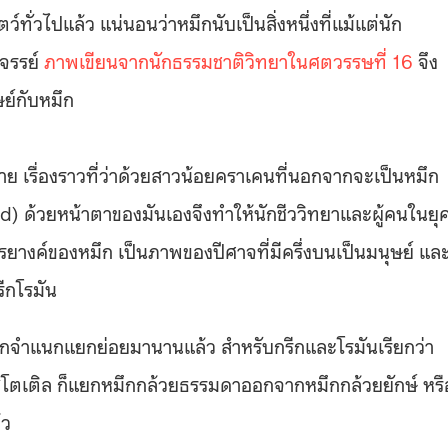
ั่วไปแล้ว แน่นอนว่าหมึกนับเป็นสิ่งหนึ่งที่แม้แต่นัก
ศจรรย์
ภาพเขียนจากนักธรรมชาติวิทยาในศตวรรษที่ 16
จึง
ษย์กับหมึก
ย เรื่องราวที่ว่าด้วยสาวน้อยคราเคนที่นอกจากจะเป็นหมึก
uid) ด้วยหน้าตาของมันเองจึงทำให้นักชีววิทยาและผู้คนในยุ
ับรยางค์ของหมึก เป็นภาพของปีศาจที่มีครึ่งบนเป็นมนุษย์ แล
ีกโรมัน
ะถูกจำแนกแยกย่อยมานานแล้ว สำหรับกรีกและโรมันเรียกว่า
ิสโตเติล ก็แยกหมึกกล้วยธรรมดาออกจากหมึกกล้วยยักษ์ หรื
้ว