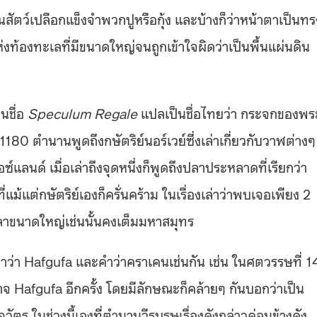
อนสัตว์เปลือกแข็งจำพวกปูหรือกุ้ง และบ้างก็ว่าหน้าตาเป็นทร
งท้องทะเลที่มีขนาดใหญ่จนถูกเข้าใจผิดว่าเป็นพื้นแผ่นดิน
นชื่อ
Speculum Regale
แปลเป็นชื่อไทยว่า กระจกของพร
180 ตำนานพูดถึงกษัตริย์นอร์เวย์ซึ่งเล่าเกี่ยวกับวาฬต่างๆ
์แลนด์ เมื่อเล่าถึงจุดหนึ่งก็พูดถึงปลาประหลาดที่เรียกว่า
้แต่กษัตริย์เองก็ครั่นคร้าม ในเรื่องเล่าว่าพบเจอเพียง 2
้นปลาขนาดใหญ่เช่นนั้นคงเต็มมหาสมุทร
้งคำว่า Hafgufa และคำว่าคราเคนเช่นกัน เช่น ในศตวรรษที่ 1
ศาจ Hafgufa อีกครั้ง โดยมีลักษณะก็คล้ายๆ กันบอกว่าเป็น
ัตร ในช่วงนี้เองที่ตำนานวีรบุรุษเรื่องดังกล่าวค่อนข้างดัง