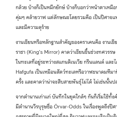
กล้วย บ้างก็เป็นหมึกยักษ์ บ้างก็บอกว่าหน้าตาเหมื
คุ่มๆ คล้ายวาฬ แต่ลักษณะโดยรวมคือ เป็นปีศาจแห่
และมีความดุร้าย
งานเขียนหรือหลักฐานสำคัญของคราเคนคือ งานเขีย
ราชา (King’s Mirror) คาดว่าเขียนขึ้นช่วงทศวรรษ 1
ในทะเลที่อยู่ระหว่างสแกนดิเนเวีย กรีนแลนด์ และไอซ
Hafgufa เป็นเหมือนสัตว์ทะเลหรือวาฬขนาดมหึมาที่แม
ครั้ง และคาดว่าน่าจะสืบสายพันธุ์ไม่ได้ ไม่เช่นนั
จากตำนานเก่าแก่ บันทึกในยุคใกล้ๆ กันก็เริ่มใช้ทั
มีตำนานวีรบุรุษชื่อ Örvar-Odds ในเรื่องพูดถึงปี
อสุรกายที่มีขนาดใหญ่ที่สุด กินวาฬและจมเรือเป็นกิจว