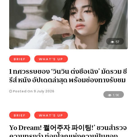
57
BRIEF
WHAT’S UP
1 ทศวรรษของ ‘วินวิน ต่งซือเฉิง’ มัดรวม ซี
รีส์ หนัง อัปเดตล่าสุด พร้อมช่องทางรับชม
Posted On 9 July 2026
1.1K
BRIEF
WHAT’S UP
Yo Dream! 쩔어주자 파이팅!’ ชวนสำรวจ
ความทรงจำ ท่องโลกแห่งความฝันของ