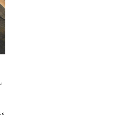
st
จอ