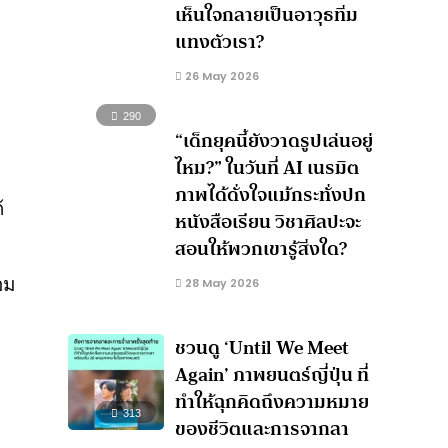
เห็นใจกลายเป็นอาวุธทิ่ม
แทงตัวเรา?
26 May 2026
290
“เด็กยุคนี้ยังวาดรูปเล่นอยู่
ไหม?” ในวันที่ AI เนรมิต
ภาพได้ดั่งใจแม้กระทั่งปก
้
หนังสือเรียน วิชาศิลปะจะ
สอนให้พวกเขารู้สิ่งใด?
อม
28 May 2026
ชวนดู ‘Until We Meet
Again’ ภาพยนตร์ญี่ปุ่น ที่
ทำให้ฉุกคิดถึงความหมาย
313
ของชีวิตและการจากลา