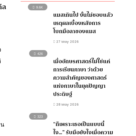
ดีล
9.6K
แมสเกินไป งั้นไม่ชอบแล้ว
เหตุผลเบื้องหลังการ
โบกมือลาของแมส
27 May 2026
จ
426
เมื่ออักษรศาสตร์ไม่ใช่แค่
่
การเรียนภาษา ว่าด้วย
ความสำคัญของศาสตร์
แห่งภาษาในยุคปัญญา
ประดิษฐ์
28 May 2026
323
“ก็เพราะเธอเป็นแบบนี้
ยน
ไง…” รับมือยังไงเมื่อความ