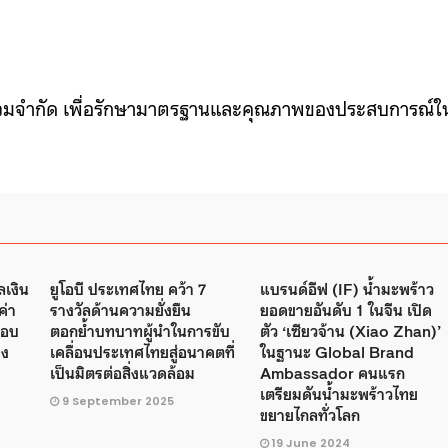
ข้าร่วมจำกัด เพื่อรักษามาตรฐานและคุณภาพของประสบการณ์ใ
ลเงิน
ยูโอบี ประเทศไทย คว้า 7
แบรนด์อีฟ (IF) น้ำมะพร้าว
ค่า
รางวัลด้านความยั่งยืน
ยอดขายอันดับ 1 ในจีน เปิด
 ตอบ
ตอกย้ำบทบาทผู้นำในการขับ
ตัว ‘เซียวจ้าน (Xiao Zhan)’
าง
เคลื่อนประเทศไทยสู่อนาคตที่
ในฐานะ Global Brand
เป็นมิตรต่อสิ่งแวดล้อม
Ambassador คนแรก
เตรียมดันน้ำมะพร้าวไทย
9 September 2025
ขยายไกลทั่วโลก
19 June 2024