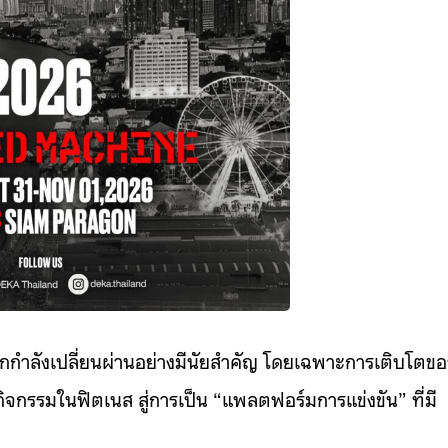
ำลังเปลี่ยนผ่านอย่างมีนัยสำคัญ โดยเฉพาะการเติบโตขอ
จกรรมในฟิตเนส สู่การเป็น “แพลตฟอร์มการแข่งขัน” ที่มี