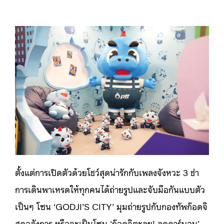
ตั้งแต่การเปิดตัวด้วยโชว์สุดน่ารักกับเพลงจังหวะ 3 ช่า
การเดินพาเหรดให้ทุกคนได้ถ่ายรูปและจับมือกันแบบตัว
เป็นๆ โซน ‘GODJI’S CITY’ มุมถ่ายรูปกับกองทัพก๊อดจิ
สุดอลังการ หรือจะเป็นโซน ‘ก๊อดจิตะลุย! ลดคาร์บอน’