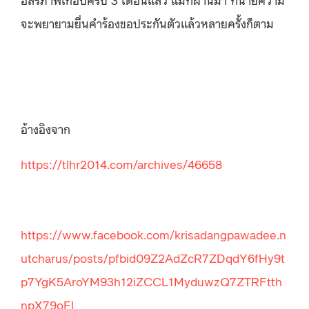
จะพยายามยื่นคำร้องขอประกันตัวแล้วหลายครั้งก็ตาม
อ้างอิงจาก
https://tlhr2014.com/archives/46658
https://www.facebook.com/krisadangpawadee.n
utcharus/posts/pfbid09Z2AdZcR7ZDqdY6fHy9t
p7YgK5AroYM93h12iZCCL1MyduwzQ7ZTRFtth
npX79oFl