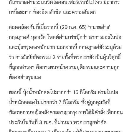
กับทนายผ่านระบบวิดีโอคอนเฟอร์เรนซ์ไม่ไหว มีอาการ
เหนื่อยมาก ท้องอืด ตัวซีด และความดันตก
สอดคล้องกับที่เมื่อวานนี้
(29
ก
.
ค
. 65) ‘
ทนายด่าง
’
กฤษฎางค์ นุตจรัส โพสต์ผ่านเฟซบุ๊กว่า อาการของใบปอ
และบุ้งทรุดลงหนักมาก นอกจากนี้ กฤษฎางค์ยังระบุด้วย
ว่า การขังนักกิจกรรม
2
รายทั้งที่พวกเขายังเป็นผู้บริสุทธิ์
ที่ถูกกล่าวหา คือการตบหน้าความยุติธรรมและความถูก
ต้องอย่างรุนแรง
ตอนนี้ บุ้งน้ำหนักลดไปมากกว่า
15
กิโลกรัม ส่วนใบปอ
น้ำหนักลดลงไปมากกว่า
7
กิโลกรัม ทั้งคู่ถูกคุมขังที่
ทัณฑสถานหญิงหลังศาลอาญากรุงเทพใต้มีคำส่ังเพิกถอน
ประกันในวันที่
3
พ
.
ค
.
ที่ผ่านมา พวกเขาถูกจำกัด
อิสรภาพเกือบครบ
3
เดือนแล้ว แม้ที่ผ่านมา ทนายความ