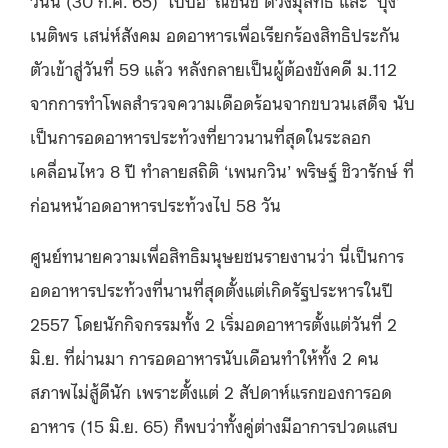
วันนี้
(30
ก
.
ค
. 65) ‘
ใบปอ
’
ณัชนิช ดวงมุสิทธิ์ และ
‘
บุ้ง
’
เนติพร เสน่ห์สังคม อดอาหารเพื่อเรียกร้องสิทธิประกัน
ตัวเข้าสู่วันที่
59
แล้ว หลังกลายเป็นผู้ต้องขังคดี ม
.112
จากการทำโพลสำรวจความเดือดร้อนจากขบวนเสด็จ นับ
เป็นการอดอาหารประท้วงที่ยาวนานที่สุดในระลอก
เคลื่อนไหว
8
ปี ทำลายสถิติ
‘
เพนกวิน
’
พริษฐ์ ชิวารักษ์ ที่
ก่อนหน้าอดอาหารประท้วงไป
58
วัน
ศูนย์ทนายความเพื่อสิทธิมนุษยชนรายงานว่า นี่เป็นการ
อดอาหารประท้วงที่นานที่สุดตั้งแต่เกิดรัฐประหารในปี
2557
โดยนักกิจกรรมทั้ง
2
เริ่มอดอาหารตั้งแต่วันที่
2
มิ
.
ย
.
ที่ผ่านมา การอดอาหารนับเดือนทำให้ทั้ง
2
คน
สภาพไม่สู้ดีนัก เพราะตั้งแต่
2
สัปดาห์แรกของการอด
อาหาร
(15
มิ
.
ย
. 65)
ก็พบว่าทั้งคู่ต่างมีอาการปวดแสบ