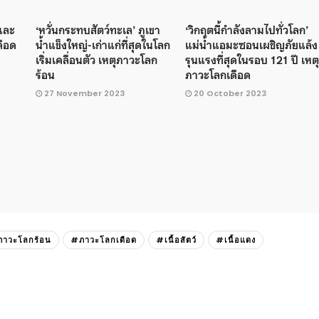
 และ
‘หวั่นกระทบสัตว์ทะเล’ ภูเขา
‘วิกฤตนี้กำลังลามไปทั่วโลก’
ือด
น้ําแข็งใหญ่-เก่าแก่ที่สุดในโลก
แม่น้ำแอมะซอนเผชิญภัยแล้ง
เริ่มเคลื่อนตัว เหตุภาวะโลก
รุนแรงที่สุดในรอบ 121 ปี เหตุ
ร้อน
ภาวะโลกเดือด
27 November 2023
20 October 2023
าวะโลกร้อน
#ภาวะโลกเดือด
#เนื้อสัตว์
#เนื้อแดง