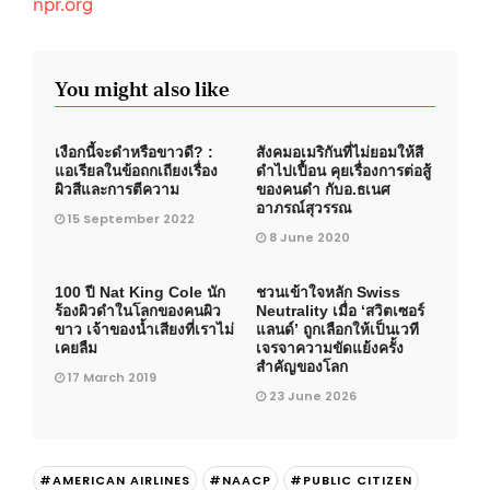
npr.org
You might also like
เงือกนี้จะดำหรือขาวดี? :
สังคมอเมริกันที่ไม่ยอมให้สี
แอเรียลในข้อถกเถียงเรื่อง
ดำไปเปื้อน คุยเรื่องการต่อสู้
ผิวสีและการตีความ
ของคนดำ กับอ.ธเนศ
อาภรณ์สุวรรณ
15 September 2022
8 June 2020
100 ปี Nat King Cole นัก
ชวนเข้าใจหลัก Swiss
ร้องผิวดำในโลกของคนผิว
Neutrality เมื่อ ‘สวิตเซอร์
ขาว เจ้าของน้ำเสียงที่เราไม่
แลนด์’ ถูกเลือกให้เป็นเวที
เคยลืม
เจรจาความขัดแย้งครั้ง
สำคัญของโลก
17 March 2019
23 June 2026
#AMERICAN AIRLINES
#NAACP
#PUBLIC CITIZEN