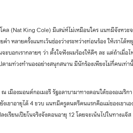
 โคล (Nat King Cole) มีเสน่ห์ไม่เหมือนใคร แนทมีจังหวะ
อยคำ หลายครั้งแนทเว้นช่องว่างระหว่างท่อนร้อง ให้เราได้หย
จะบอกเรากลายๆ ว่า ตั้งใจฟังผมร้องให้ดีๆ ละ แต่ถ้าเมื่อไห
ปตามท่วงทำนองอย่างสนุกสนาน มีนักร้องเพียงไม่กี่คนเท่านั
919 ณ เมืองมอนต์กอเมอรี รัฐอลาบามาทางตอนใต้ของอเมริกา
นยังเขาอายุได้ 4 ขวบ แนทมีครูดนตรีคนแรกคือแม่ของเขาเอง
ะไปลงเรียนเปียโนจริงจังตอนอายุ 12 โดยจะเน้นไปในทางแจ๊ส