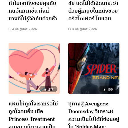
ทำไมเราถึงชอบคุยกับ
ขับ แต่ไม่ได้เฉิดฉาย: ว่า
คนอื่นมากขึ้น ทั้งที่
ด้วยผู้หญิงในหนังของ
บางทีไม่รู้จักกันด้วยซ้ำ
คริสโตเฟอร์ โนแลน
3 August 2026
4 August 2026
217
166
แฟนไม่ถูกใจเราหรือไม่
ปูทางสู่ Avengers:
ถูกใจคนอื่น เมื่อ
Doomsday วิเคราะห์
Princess Treatment
ความเป็นไปได้ที่ซ่อนอยู่
จากชาวเน็ต กลายเป็น
ใน ‘Spider-Man: