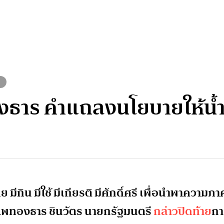
งธาร คำแถลงนโยบายให้น้ำ
มีกิน มีใช้ มีเกียรติ มีศักดิ์ศรี เพื่อนำพาความภา
 แพทองธาร ชินวัตร นายกรัฐมนตรี
กล่าวปิดท้าย
กา