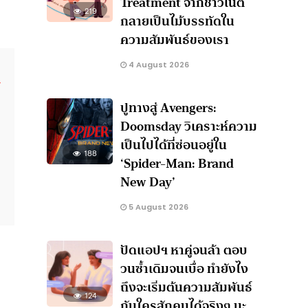
Treatment จากชาวเน็ต
219
กลายเป็นไม้บรรทัดใน
ความสัมพันธ์ของเรา
4 August 2026
ปูทางสู่ Avengers:
Doomsday วิเคราะห์ความ
ง
เป็นไปได้ที่ซ่อนอยู่ใน
188
‘Spider-Man: Brand
New Day’
5 August 2026
ปัดแอปฯ หาคู่จนล้า ตอบ
วนซ้ำเดิมจนเบื่อ ทำยังไง
ถึงจะเริ่มต้นความสัมพันธ์
124
กับใครสักคนได้จริงๆ นะ