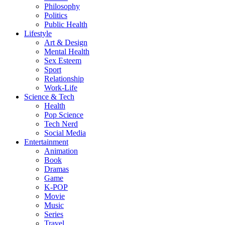
Philosophy
Politics
Public Health
Lifestyle
Art & Design
Mental Health
Sex Esteem
Sport
Relationship
Work-Life
Science & Tech
Health
Pop Science
Tech Nerd
Social Media
Entertainment
Animation
Book
Dramas
Game
K-POP
Movie
Music
Series
Travel