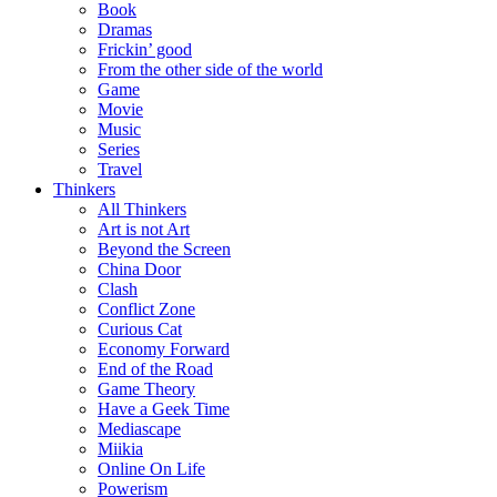
Book
Dramas
Frickin’ good
From the other side of the world
Game
Movie
Music
Series
Travel
Thinkers
All Thinkers
Art is not Art
Beyond the Screen
China Door
Clash
Conflict Zone
Curious Cat
Economy Forward
End of the Road
Game Theory
Have a Geek Time
Mediascape
Miikia
Online On Life
Powerism