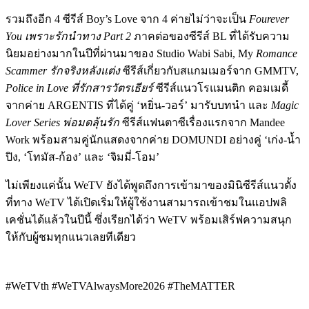
รวมถึงอีก 4 ซีรีส์ Boy’s Love จาก 4 ค่ายไม่ว่าจะเป็น
Fourever
You เพราะรักนำทาง Part 2
ภาคต่อของซีรีส์ BL ที่ได้รับความ
นิยมอย่างมากในปีที่ผ่านมาของ Studio Wabi Sabi, My
Romance
Scammer รักจริงหลังแต่ง
ซีรีส์เกี่ยวกับสแกมเมอร์จาก GMMTV,
Police in Love ที่รักสารวัตรเธียร์
ซีรีส์แนวโรแมนติก คอมเมดี้
จากค่าย ARGENTIS ที่ได้คู่ ‘หยิ่น-วอร์’ มารับบทนำ และ
Magic
Lover Series พ่อมดลุ้นรัก
ซีรีส์แฟนตาซีเรื่องแรกจาก Mandee
Work พร้อมสามคู่นักแสดงจากค่าย DOMUNDI อย่างคู่ ‘เก่ง-น้ำ
ปิง, ‘โทมัส-ก้อง’ และ ‘จิมมี่-โอม’
ไม่เพียงแค่นั้น WeTV ยังได้พูดถึงการเข้ามาของมินิซีรีส์แนวตั้ง
ที่ทาง WeTV ได้เปิดเริ่มให้ผู้ใช้งานสามารถเข้าชมในแอปพลิ
เคชั่นได้แล้วในปีนี้ ซึ่งเรียกได้ว่า WeTV พร้อมเสิร์ฟความสนุก
ให้กับผู้ชมทุกแนวเลยทีเดียว
#WeTVth #WeTVAlwaysMore2026 #TheMATTER