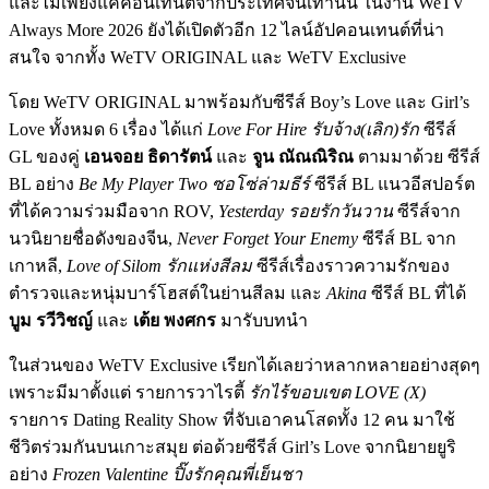
และไม่เพียงแค่คอนเทนต์จากประเทศจีนเท่านั้น ในงาน WeTV
Always More 2026 ยังได้เปิดตัวอีก 12 ไลน์อัปคอนเทนต์ที่น่า
สนใจ จากทั้ง WeTV ORIGINAL และ WeTV Exclusive
โดย WeTV ORIGINAL มาพร้อมกับซีรีส์ Boy’s Love และ Girl’s
Love ทั้งหมด 6 เรื่อง ได้แก่
Love For Hire รับจ้าง(เลิก)รัก
ซีรีส์
GL ของคู่
เอนจอย ธิดารัตน์
และ
จูน ณัณณิริณ
ตามมาด้วย ซีรีส์
BL อย่าง
Be My Player Two ซอโซ่ล่ามธีร์
ซีรีส์ BL แนวอีสปอร์ต
ที่ได้ความร่วมมือจาก ROV,
Yesterday รอยรักวันวาน
ซีรีส์จาก
นวนิยายชื่อดังของจีน,
Never Forget Your Enemy
ซีรีส์ BL จาก
เกาหลี,
Love of Silom รักแห่งสีลม
ซีรีส์เรื่องราวความรักของ
ตำรวจและหนุ่มบาร์โฮสต์ในย่านสีลม และ
Akina
ซีรีส์ BL ที่ได้
บูม รวีวิชญ์
และ
เต้ย พงศกร
มารับบทนำ
ในส่วนของ WeTV Exclusive เรียกได้เลยว่าหลากหลายอย่างสุดๆ
เพราะมีมาตั้งแต่ รายการวาไรตี้
รักไร้ขอบเขต LOVE (X)
รายการ Dating Reality Show ที่จับเอาคนโสดทั้ง 12 คน มาใช้
ชีวิตร่วมกันบนเกาะสมุย ต่อด้วยซีรีส์ Girl’s Love จากนิยายยูริ
อย่าง
Frozen Valentine ปิ๊งรักคุณพี่เย็นชา