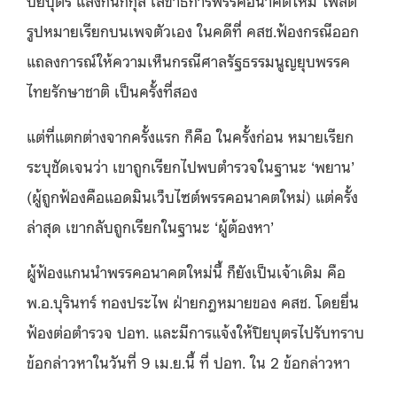
ปิยบุตร แสงกนกกุล เลขาธิการพรรคอนาคตใหม่ โพสต์
รูปหมายเรียกบนเพจตัวเอง ในคดีที่ คสช.ฟ้องกรณีออก
แถลงการณ์ให้ความเห็นกรณีศาลรัฐธรรมนูญยุบพรรค
ไทยรักษาชาติ เป็นครั้งที่สอง
แต่ที่แตกต่างจากครั้งแรก ก็คือ ในครั้งก่อน หมายเรียก
ระบุชัดเจนว่า เขาถูกเรียกไปพบตำรวจในฐานะ ‘พยาน’
(ผู้ถูกฟ้องคือแอดมินเว็บไซต์พรรคอนาคตใหม่) แต่ครั้ง
ล่าสุด เขากลับถูกเรียกในฐานะ ‘ผู้ต้องหา’
ผู้ฟ้องแกนนำพรรคอนาคตใหม่นี้ ก็ยังเป็นเจ้าเดิม คือ
พ.อ.บุรินทร์ ทองประไพ ฝ่ายกฎหมายของ คสช. โดยยื่น
ฟ้องต่อตำรวจ ปอท. และมีการแจ้งให้ปิยบุตรไปรับทราบ
ข้อกล่าวหาในวันที่ 9 เม.ย.นี้ ที่ ปอท. ใน 2 ข้อกล่าวหา