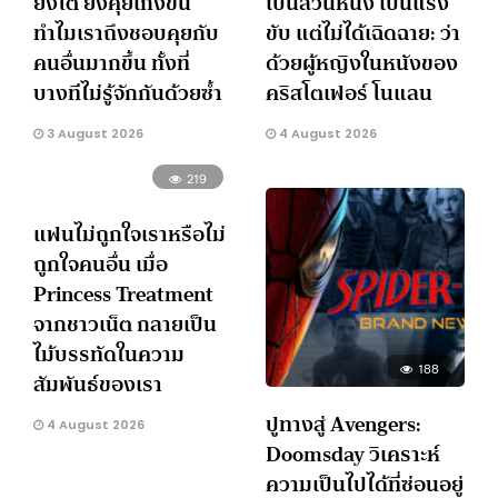
ยิ่งโต ยิ่งคุยเก่งขึ้น
เป็นส่วนหนึ่ง เป็นแรง
ทำไมเราถึงชอบคุยกับ
ขับ แต่ไม่ได้เฉิดฉาย: ว่า
คนอื่นมากขึ้น ทั้งที่
ด้วยผู้หญิงในหนังของ
บางทีไม่รู้จักกันด้วยซ้ำ
คริสโตเฟอร์ โนแลน
3 August 2026
4 August 2026
219
แฟนไม่ถูกใจเราหรือไม่
ถูกใจคนอื่น เมื่อ
Princess Treatment
จากชาวเน็ต กลายเป็น
ไม้บรรทัดในความ
188
สัมพันธ์ของเรา
ปูทางสู่ Avengers:
4 August 2026
Doomsday วิเคราะห์
ความเป็นไปได้ที่ซ่อนอยู่