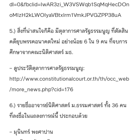
dl=0&fbclid=IwAR3zi_W3VSWqb1SqMqHecDOn
oMIzH2kLWOIyaVBtxlrm1VmkJPVGZPP38uA
5.) สิ่งที่น่าสนใจก็คือ มีตุลาการศาลรัฐธรรมนูญ ที่ตัดสิน
คดียุบพรรคอนาคตใหม่ อย่างน้อย 6 ใน 9 คน ที่จบการ
ศึกษาจากคณะนิติศาสตร์ มธ.
– ดูประวัติตุลาการศาลรัฐธรรมนูญ:
http://www.constitutionalcourt.or.th/th/occ_web
/more_news.php?cid=176
6.) รายชื่ออาจารย์นิติศาสตร์ ม.ธรรมศาสตร์ ทั้ง 36 คน
ที่ลงชื่อในแถลงการณ์นี้ ประกอบด้วย
– มุนินทร์ พงศาปาน