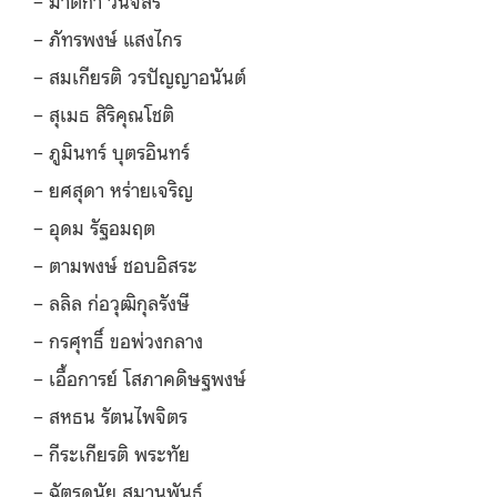
– มาติกา วินิจสร
– ภัทรพงษ์ แสงไกร
– สมเกียรติ วรปัญญาอนันต์
– สุเมธ สิริคุณโชติ
– ภูมินทร์ บุตรอินทร์
– ยศสุดา หร่ายเจริญ
– อุดม รัฐอมฤต
– ตามพงษ์ ชอบอิสระ
– ลลิล ก่อวุฒิกุลรังษี
– กรศุทธิ์ ขอพ่วงกลาง
– เอื้อการย์ โสภาคดิษฐพงษ์
– สหธน รัตนไพจิตร
– กีระเกียรติ พระทัย
– ฉัตรดนัย สมานพันธ์