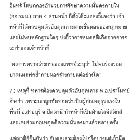
อินทร์ โฆษกกองอำนวยการรักษาความมั่นคงภายใน
(กอ.รมน.) ภาค 4 ส่วนหน้า ก็ตั้งโต๊ะแถลงชี้แจงว่า เจ้า
หน้าที่ได้ควบคุมตัวอับดุลเลาะตามขั้นตอนของกฎหมาย
และไม่พบหลักฐานใดๆ บ่งชี้ว่าการหมดสติเกิดจากการก
ระทำของเจ้าหน้าที่
“ผลการตรวจร่างกายของแพทย์ระบุว่า ไม่พบร่องรอย
บาดแผลฟกช้ำภายนอกร่างกายแต่อย่างใด”
7.) เหตุที่ ทหารต้องควบคุมตัวอับดุลเลาะ พ.อ.ปราโมทย์
อ้างว่า เพราะเขาถูกซัดทอดว่าเป็นผู้ก่อเหตุรุนแรงใน
พื้นที่ อ.สายบุรี จ.ปัตตานี ทำหน้าที่เป็นฝ่ายโลจิสติกส์
และเคยร่วมก่อเหตุคดีความมั่นคงมาแล้วหลายครั้ง
แต่ญาติก็ยืนยันว่า อับดุลเลาะต้องไปกรีดยางแต่เช้ามืด