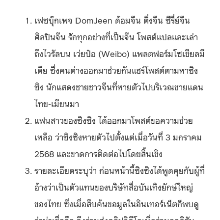
เฟซบุ๊กเพจ DomJeen ด้อมจีน ติ่งจีน ซีรี่ย์จีน
ศิลปินจีน รักทุกอย่างที่เป็นจีน โพสต์แปลและเล่า
ถึงไวรัลบน เว่ยป๋อ (Weibo) แพลตฟอร์มโซเชียลมี
เดีย ซึ่งคนต่างออกมาช่วยกันแชร์โพสต์ตามหาซิง
ซิง นักแสดงชายชาวจีนที่หายตัวไปบริเวณชายแดน
ไทย-เมียนมา
แฟนสาวของซิงซิง ได้ออกมาโพสต์ขอความช่วย
เหลือ ว่าซิงซิงหายตัวไปตั้งแต่เมื่อวันที่ 3 มกราคม
2568 และขาดการติดต่อไปโดยสิ้นเชิง
รายละเอียดระบุว่า ก่อนหน้านี้ซิงซิงได้พูดคุยกับผู้ที่
อ้างว่าเป็นตัวแทนของบริษัทสื่อบันเทิงยักษ์ใหญ่
ของไทย ซึ่งเมื่อสืบค้นขอมูลในอินเทอร์เน็ตก็พบดู