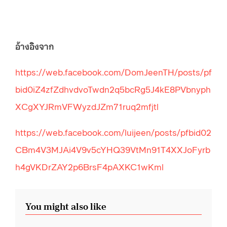
อ้างอิงจาก
https://web.facebook.com/DomJeenTH/posts/pf
bid0iZ4zfZdhvdvoTwdn2q5bcRg5J4kE8PVbnyph
XCgXYJRmVFWyzdJZm71ruq2mfjtl
https://web.facebook.com/luijeen/posts/pfbid02
CBm4V3MJAi4V9v5cYHQ39VtMn91T4XXJoFyrb
h4gVKDrZAY2p6BrsF4pAXKC1wKml
You might also like