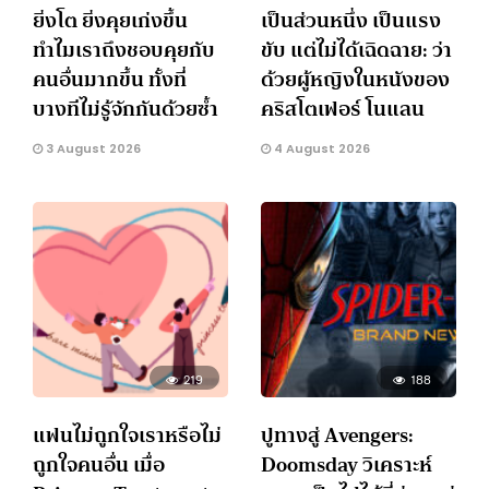
ยิ่งโต ยิ่งคุยเก่งขึ้น
เป็นส่วนหนึ่ง เป็นแรง
ทำไมเราถึงชอบคุยกับ
ขับ แต่ไม่ได้เฉิดฉาย: ว่า
คนอื่นมากขึ้น ทั้งที่
ด้วยผู้หญิงในหนังของ
บางทีไม่รู้จักกันด้วยซ้ำ
คริสโตเฟอร์ โนแลน
3 August 2026
4 August 2026
219
188
แฟนไม่ถูกใจเราหรือไม่
ปูทางสู่ Avengers:
ถูกใจคนอื่น เมื่อ
Doomsday วิเคราะห์