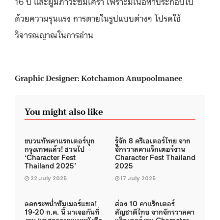
16 ปี และผู้มีภาวะซึมเศร้า เพราะมีเนื้อหาประกอบไป
ด้วยความรุนแรง การตายในรูปแบบต่างๆ โปรดใช้
วิจารณญาณในการอ่าน
Graphic Designer: Kotchamon Anupoolmanee
You might also like
ขบวนทัพคาแรกเตอร์บุก
รู้จัก 8 ครีเอเตอร์ไทย จาก
กรุงเทพแล้ว! ชวนไป
จักรวาลคาแร็กเตอร์งาน
‘Character Fest
Character Fest Thailand
Thailand 2025’
2025
22 July 2025
17 July 2025
ลดกระหน่ำซัมเมอร์แซล!
ส่อง 10 คาแร็กเตอร์
19-20 ก.ค. นี้ มาเจอกันที่
สัญชาติไทย จากจักรวาลคา
งาน ‘เทศกาลมหแบหนังสือ
แร็กเตอร์งาน Character