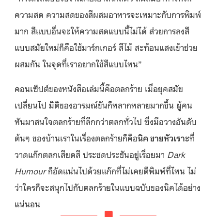
ความสด ความสดของสีผสมอาหารจะเหมาะกับการพิมพ์
มาก สีแบบอื่นจะให้ความสดแบบนี้ไม่ได้ ส่วยการลงสี
แบบสมัยใหม่ก็คือใช้มาร์กเกอร์ สีไม้ สะท้อนแสงเข้าช่วย
ผสมกัน ในจุดที่เราอยากใช้สีแบบไหน
”
คอนเซ็ปต์ของหนังสือเล่มนี้คือตลกร้าย เมื่อยุคสมัย
เปลี่ยนไป มิติของอารมณ์ขันก็หลากหลายมากขึ้น ผู้คน
หันมาสนใจตลกร้ายที่ลึกกว่าตลกทั่วไป ซึ่งมือวางอันดับ
ต้นๆ ของบ้านเราในเรื่องตลกร้ายก็คือ
นิค ขายหัวเราะ
ที่
วาดแก๊กตลกเสียดสี ประชดประชันอยู่เรื่อยมา
Dark
Humour
ก็อัดแน่นไปด้วยแก๊กที่ไม่เคยตีพิมพ์ที่ไหน ไม่
ว่าใครก็จะสนุกไปกับตลกร้ายในแบบฉบับของนิคได้อย่าง
แน่นอน