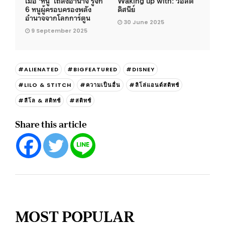
เมื่อ ‘หนู’ เถลิงอำนาจ รู้จัก
Waking up with: วอลต์
6 หนูผู้ครอบครองพลัง
ดิสนีย์
อำนาจจากโลกการ์ตูน
30 June 2025
9 September 2025
#ALIENATED
#BIGFEATURED
#DISNEY
#LILO & STITCH
#ความเป็นอื่น
#ลิโล่แอนด์สติทช์
#ลีโล & สติทช์
#สติทช์
Share this article
MOST POPULAR