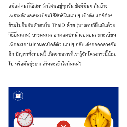
แม้แต่คนที่ใช้สมาร์ทโฟนอยู่ทุกวัน ยังมีมึนๆ กันบ้าง
เพราะต้องลงทะเบียนใช้สิทธิในแอปฯ เป๋าตัง แต่ก็ต้อง
ข้ามไปยืนยันตัวตนใน ThaID ด้วย (บางคนก็ยืนยันด้วย
วิธีอื่นแทน) บางคนเผลอกดแคปหน้าจอตอนลงทะเบียน
เพื่อจะเอาไปถามคนใกล้ตัว แอปฯ กลับเด้งออกกลางคัน
อีก ปัญหาทั้งหมดนี้ เกิดจากการที่เรารู้จักโครงการนี้น้อย
ไป หรือมันยุ่งยากเกินจะเข้าใจกันแน่?