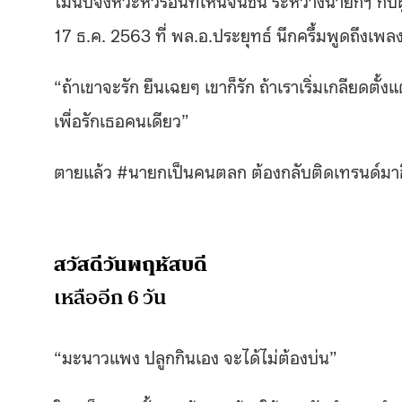
ไม่นับจังหวะหัวร้อนที่เห็นจนชิน ระหว่างนายกฯ กับผ
17 ธ.ค. 2563 ที่ พล.อ.ประยุทธ์ นึกครึ้มพูดถึงเพลง
“ถ้าเขาจะรัก ยืนเฉยๆ เขาก็รัก ถ้าเราเริ่มเกลียดตั้งแต
เพื่อรักเธอคนเดียว”
ตายแล้ว #นายกเป็นคนตลก ต้องกลับติดเทรนด์มาอ
สวัสดีวันพฤหัสบดี
เหลืออีก 6 วัน
“มะนาวแพง ปลูกกินเอง จะได้ไม่ต้องบ่น”