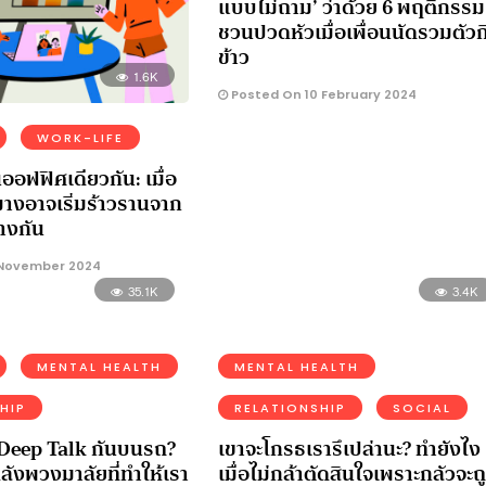
แบบไม่ถาม’ ว่าด้วย 6 พฤติกรรม
ชวนปวดหัวเมื่อเพื่อนนัดรวมตัวก
ข้าว
1.6K
Posted On 10 February 2024
WORK-LIFE
ออฟฟิศเดียวกัน: เมื่อ
งอาจเริ่มร้าวรานจาก
างกัน
 November 2024
35.1K
3.4K
MENTAL HEALTH
MENTAL HEALTH
HIP
RELATIONSHIP
SOCIAL
 Deep Talk กันบนรถ?
เขาจะโกรธเรารึเปล่านะ? ทำยังไง
ังพวงมาลัยที่ทำให้เรา
เมื่อไม่กล้าตัดสินใจเพราะกลัวจะถ