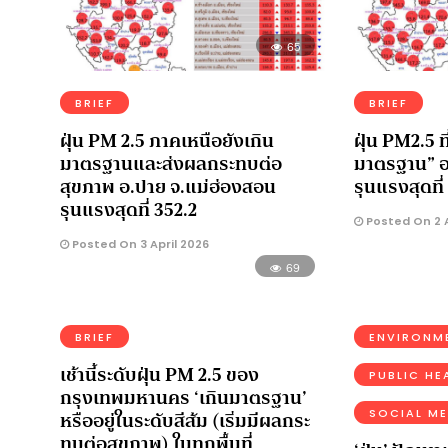
65
BRIEF
BRIEF
ฝุ่น PM 2.5 ภาคเหนือยังเกิน
ฝุ่น PM2.5 ท
มาตรฐานและส่งผลกระทบต่อ
มาตรฐาน” อ.
สุขภาพ อ.ปาย จ.แม่ฮ่องสอน
รุนแรงสุดที
รุนแรงสุดที่ 352.2
Posted On 2 A
Posted On 3 April 2026
69
BRIEF
ENVIRONM
เช้านี้ระดับฝุ่น PM 2.5 ของ
PUBLIC HE
กรุงเทพมหานคร ‘เกินมาตรฐาน’
หรืออยู่ในระดับสีส้ม (เริ่มมีผลกระ
SOCIAL ME
ทบต่อสุขภาพ) ในทุกพื้นที่