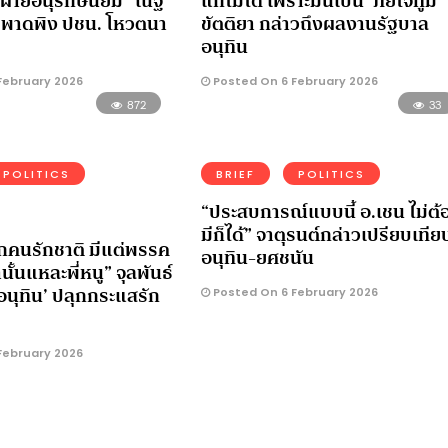
่ายอนุรักษ์นิยม” ณัฐ
แก้ไม่ได้ เพราะมันเป็น ‘ภัยใจทูม’
ย พาดพิง ปชน. โหวตนา
ขัตติยา กล่าวถึงผลงานรัฐบาล
อนุทิน
February 2026
Posted On 6 February 2026
872
33
POLITICS
BRIEF
POLITICS
“ประสบการณ์แบบนี้ อ.เชน ไม่ต้
มีก็ได้” จาตุรนต์กล่าวเปรียบเทีย
กคนรักชาติ มีแต่พรรค
อนุทิน-ยศชนัน
ั้นแหละพี่หนู” จุลพันธ์
อนุทิน’ ปลุกกระแสรัก
Posted On 6 February 2026
February 2026