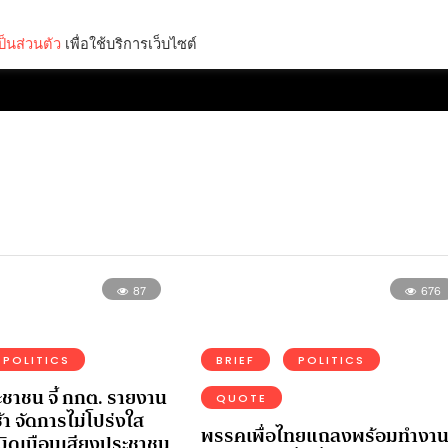
็นส่วนตัว
เพื่อใช้บริการเว็บไซต์
Lifestyle
Science & Tech
Entertainment
Thinkers
87
676
POLITICS
BRIEF
POLITICS
ะชาชน จี้ กกต. รายงาน
QUOTE
้า จัดการไม่โปร่งใส
พรรคเพื่อไทยแถลงพร้อมทำงา
บิดเบือนเสียงประชาชน