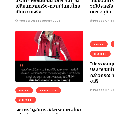
ประกาศพร้อมเป็นนายกฯ คนที่ 33
ให้ขบวนการฝ
เปลี่ยนความหวัง-ความฝันคนไทย
วุฒิปราศรั
เป็นความจริง
ยกฯ อนุทิน
Posted On 6 February 2026
Posted On 6 
BRIEF
QUOTE
“ประชาชนทุ
ประชาชนเท่าน
กล่าวกรณี ‘
753
ชาติ
Posted On 6 
BRIEF
POLITICS
QUOTE
‘จิราพร’ ผู้สมัคร สส.พรรคเพื่อไทย