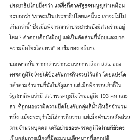
ประชาธิปไตยยิ่งกว่า แต่สิ่งที่ศาลรัฐธรรมนูญทำเหมือน
จะบอกว่า ‘เราจะเป็นประชาธิปไตยแค่นี้นะ เราจะไม่ไป
เกินกว่านี้’ ซึ่งเมื่อพิจารณาว่าประชาชนยังมีส่วนร่วมอยู่
ไหม? คำตอบคือยังมีอยู่ แต่เป็นสัดส่วนที่น้อยและขาด
ความยึดโยงโดยตรง” อ.เข็มทอง อธิบาย
นอกจากนั้น หากกล่าวว่ากระบวนการเลือก สสร. ของ
พรรคภูมิใจไทยได้ป้องกันการกินรวบไว้แล้ว โดยแบ่งโค
วต้าตามจำนวนที่นั่งในรัฐสภา แต่เมื่อพิจารณเก้าอี้ใน
รัฐสภาก็พบว่ามี สส. พรรคภูมิใจไทยอยู่ถึง 193 คน และ
สว. ที่ถูกมองว่ามีความยึดโยงกับกลุ่มสีน้ำเงินอีกจำนวน
หนึ่ง แม้จะระบุว่าไม่ใช่การกินรวบ แต่เมื่อคำนวณสัดส่วน
ตามจำนวนบุคคล เครือข่ายของพรรคภูมิใจไทยก็ยังคง
เป็นกลุ่มการเมืองที่มีคะแนนเสียงมากที่สุดอยู่ดี