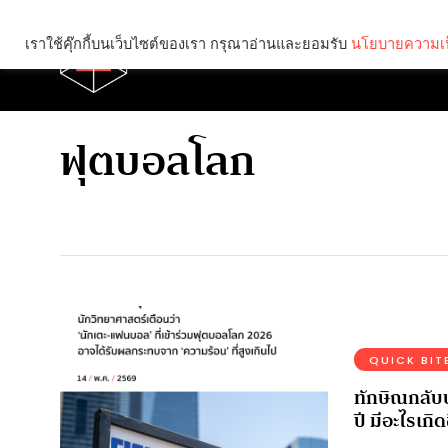
เราใช้คุ๊กกี้บนเว็บไซต์ของเรา กรุณาอ่านและยอมรับ
นโยบายความเป
Brief
Social
ฟุตบอลโลก
QUICK BIT
ทักษิณกลับบ
ปี มีอะไรเกิด