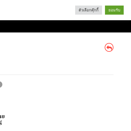
ตัวเลือกคุ๊กกี้
ยอมรับ
Search
Categories
าย
์