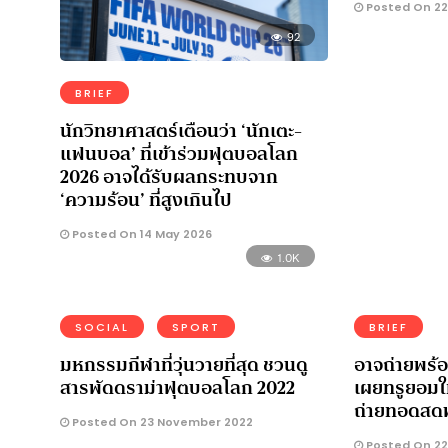
Posted On 22
92
BRIEF
นักวิทยาศาสตร์เตือนว่า ‘นักเตะ-
แฟนบอล’ ที่เข้าร่วมฟุตบอลโลก
2026 อาจได้รับผลกระทบจาก
‘ความร้อน’ ที่สูงเกินไป
Posted On 14 May 2026
1.0K
SOCIAL
SPORT
BRIEF
มหกรรมกีฬาที่วุ่นวายที่สุด ชวนดู
อาจถ่ายพร้
สารพัดดราม่าฟุตบอลโลก 2022
เผยทรูยอมให
ถ่ายทอดสดฟ
Posted On 23 November 2022
Posted On 22