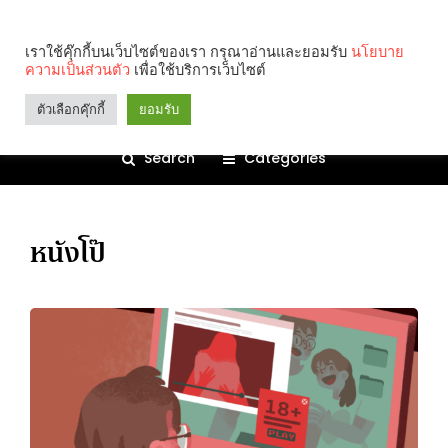
เราใช้คุ๊กกี้บนเว็บไซต์ของเรา กรุณาอ่านและยอมรับ
นโยบาย
ความเป็นส่วนตัว
เพื่อใช้บริการเว็บไซต์
ตัวเลือกคุ๊กกี้
ยอมรับ
Search
Categories
หนังโป๊