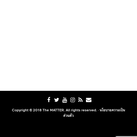
Copyright © 2018 The MATTER. All rights reserved. ·
นโยบายความเป็น
ส่วนตัว