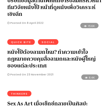
บริษัทข้อมูลด้านเพศศึกษารับสมัครหัวหน้า
ทีมวิจัยหนังโป๊ หน้าที่ดูหนังเพื่อวิเคราะห์
เชิงลึก
Posted On 8 April 2022
15.6K
QUICK BITE
SOCIAL
หนังโป๊ต้องลามกไหม? ทำความเข้าใจ
กฎหมายควบคุมสื่อลามกและหนังผู้ใหญ่
ของแต่ละประเทศ
Posted On 23 November 2021
8.4K
THINKERS
Sex As Art เมื่อเซ็กซ์กลายเป็นศิลปะ