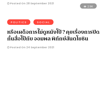
Posted On 28 September 2021
2.9K
POLITICS
SOCIAL
หรือเผด็จการไม่ดูหนังโป๊ ? คุยเรื่องการปิด
กั้นสื่อโป๊กับ จอมพล พิทักษ์สันตโยธิน
Posted On 24 September 2021