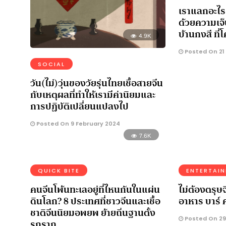
เราแลกอะไรเ
ด้วยความเ
บ้านกงสี ที่
4.9K
Posted On 21
SOCIAL
วัน(ไม่)วุ่นของวัยรุ่นไทยเชื้อสายจีน
กับเหตุผลที่ทำให้เรามีค่านิยมและ
การปฏิบัติเปลี่ยนแปลงไป
Posted On 9 February 2024
7.6K
QUICK BITE
ENTERTAI
คนจีนโพ้นทะเลอยู่ที่ไหนกันในแผ่น
ไม่ต้องตรุษจี
ดินโลก? 8 ประเทศที่ชาวจีนและเชื้อ
อาหาร บาร์ 
ชาติจีนนิยมอพยพ ย้ายถิ่นฐานตั้ง
Posted On 29
รกราก