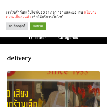
เราใช้คุ๊กกี้บนเว็บไซต์ของเรา กรุณาอ่านและยอมรับ
นโยบาย
ความเป็นส่วนตัว
เพื่อใช้บริการเว็บไซต์
ตัวเลือกคุ๊กกี้
ยอมรับ
Search
Categories
delivery