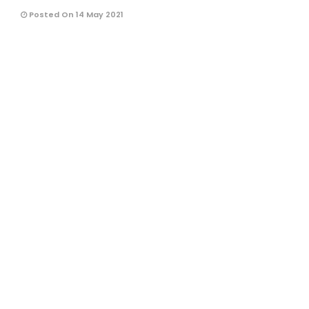
Posted On 14 May 2021