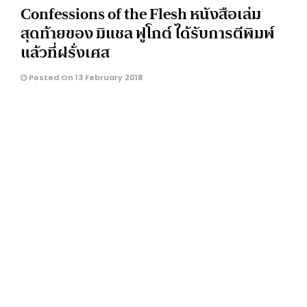
Confessions of the Flesh หนังสือเล่ม
สุดท้ายของ มิแชล ฟูโกต์ ได้รับการตีพิมพ์
แล้วที่ฝรั่งเศส
Posted On 13 February 2018