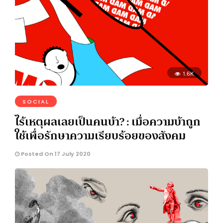
1.6K
SOCIAL
ไร้เหตุผลเลยเป็นคนบ้า? : เมื่อความบ้าถูก
ใช้เพื่อรักษาความเรียบร้อยของสังคม
Posted On 17 July 2020