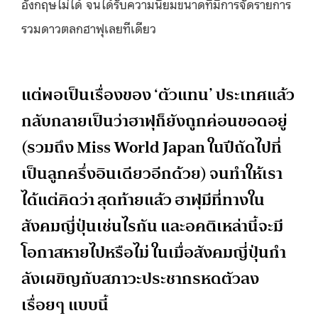
อังกฤษไม่ได้ จนได้รับความนิยมขนาดที่มีการจัดรายการ
รวมดาวตลกฮาฟุเลยทีเดียว
แต่พอเป็นเรื่องของ ‘ตัวแทน’ ประเทศแล้ว
กลับกลายเป็นว่าฮาฟุก็ยังถูกค่อนขอดอยู่
(รวมถึง Miss World Japan ในปีถัดไปที่
เป็นลูกครึ่งอินเดียวอีกด้วย) จนทำให้เรา
ได้แต่คิดว่า สุดท้ายแล้ว ฮาฟุมีที่ทางใน
สังคมญี่ปุ่นเช่นไรกัน และอคติเหล่านี้จะมี
โอกาสหายไปหรือไม่ ในเมื่อสังคมญี่ปุ่นกำ
ลังเผขิญกับสภาวะประชากรหดตัวลง
เรื่อยๆ แบบนี้