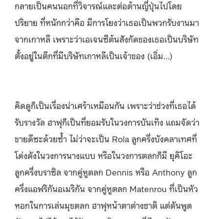
กลายเป็นคนนอกที่วิจารณ์และต่อต้านญี่ปุ่นไปโดย
ปริยาย ที่หนักกว่าคือ มีการโยงว่าเธอเป็นพวกรับงานมา
จากเกาหลี เพราะว่าเอเจนซีต้นสังกัดของเธอเป็นบริษัท
ตั้งอยู่ในตึกที่มีบริษัทเกาหลีเป็นเจ้าของ (เอิ่ม…)
คิดดูก็เป็นเรื่องน่าเศร้าเหมือนกัน เพราะว่าช่วงที่เธอได้
รับรางวัล ฮาฟุก็เป็นที่ยอมรับในวงการบันเทิง แถมจัดว่า
ขายดีซะด้วยซ้ำ ไม่ว่าจะเป็น Rola ลูกครึ่งบังคลาเทศที่
โด่งดังในวงการนางแบบ หรือในวงการตลกก็มี ยุคิโอะ
ลูกครึ่งบราซิล จากคู่หูตลก Dennis หรือ Anthony ลูก
ครึ่งแอฟริกันอเมริกัน จากคู่หูตลก Matenrou ที่เป็นหัว
หอกในการเล่นมุขตลก ฮาฟุหน้าตาต่างชาติ แต่ดันพูด