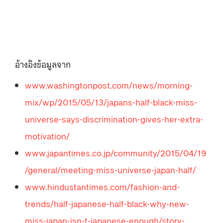
อ้างอิงข้อมูลจาก
www.washingtonpost.com/news/morning-
mix/wp/2015/05/13/japans-half-black-miss-
universe-says-discrimination-gives-her-extra-
motivation/
www.japantimes.co.jp/community/2015/04/19
/general/meeting-miss-universe-japan-half/
www.hindustantimes.com/fashion-and-
trends/half-japanese-half-black-why-new-
miss-japan-isn-t-japanese-enough/story-